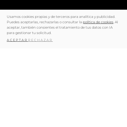
Usamos cookies propias y de terceros para analítica y publicidad.
Puedes aceptarlas, rechazarlas o consultar la
política de cookies
. Al
aceptar, también consientes el tratamiento de tus datos con IA
para gestionar tu solicitud.
ACEPTAR
RECHAZAR