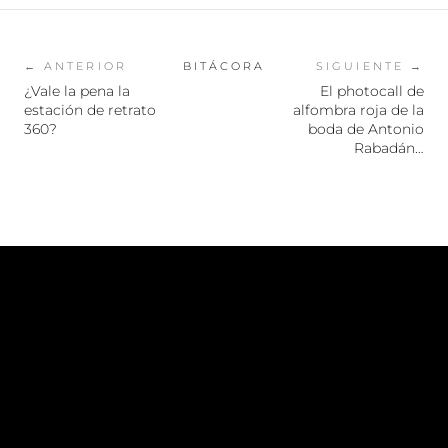
← ANTERIOR
BITÁCORA
SIGUIENTE →
¿Vale la pena la
El photocall de
estación de retrato
alfombra roja de la
360?
boda de Antonio
Rabadán…