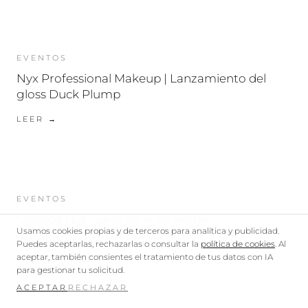
EVENTOS
Nyx Professional Makeup | Lanzamiento del
gloss Duck Plump
LEER →
EVENTOS
Griselda | La nueva serie de Netflix
Usamos cookies propias y de terceros para analítica y publicidad.
protagonizada por Sofía Vergara
Puedes aceptarlas, rechazarlas o consultar la
política de cookies
. Al
aceptar, también consientes el tratamiento de tus datos con IA
LEER →
para gestionar tu solicitud.
ACEPTAR
RECHAZAR