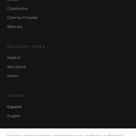
Corporativo
Galerías Privadas
Bitácora
DELEGACIONES
Madrid
Barcelona
Miami
IDIOMA
Español
English
Usamos cookies propias y de terceros para analítica y publicidad.