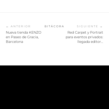
← ANTERIOR
BITÁCORA
SIGUIENTE →
Nueva tienda KENZO
Red Carpet y Portrait
en Paseo de Gracia,
para eventos privados:
Barcelona
llegada editor…