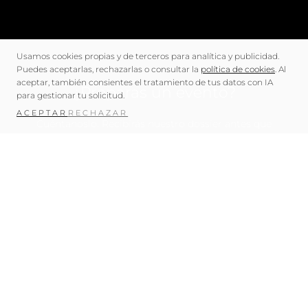
Usamos cookies propias y de terceros para analítica y publicidad.
Puedes aceptarlas, rechazarlas o consultar la
política de cookies
. Al
aceptar, también consientes el tratamiento de tus datos con IA
¿Preparas un evento?
para gestionar tu solicitud.
ACEPTAR
RECHAZAR
Cuéntanoslo. Recibirás nuestro dossier antes que
cualquier presupuesto.
CONTACTO →