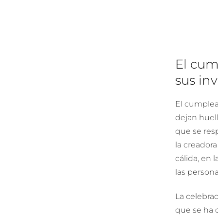
El cum
sus in
El cumplea
dejan huell
que se resp
la creador
cálida, en
las person
La celebra
que se ha 