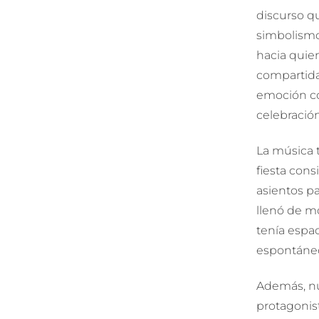
discurso qu
simbolismo,
hacia quien
compartida
emoción co
celebración
La música 
fiesta cons
asientos pa
llenó de mo
tenía espac
espontáne
Además, n
protagonist