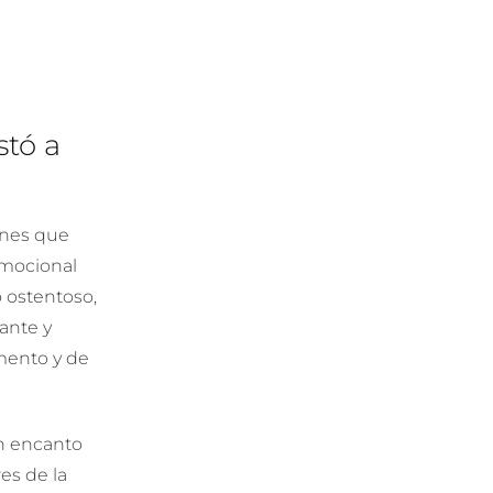
stó a
ones que
emocional
o ostentoso,
ante y
omento y de
on encanto
es de la