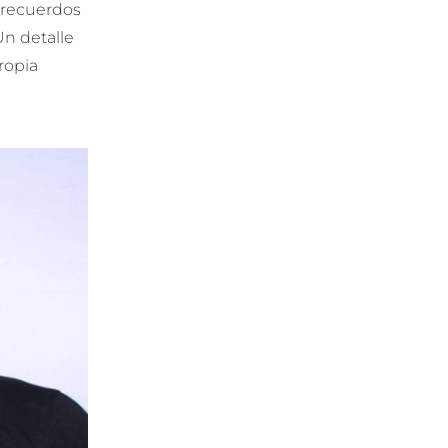
 recuerdos
Un detalle
ropia