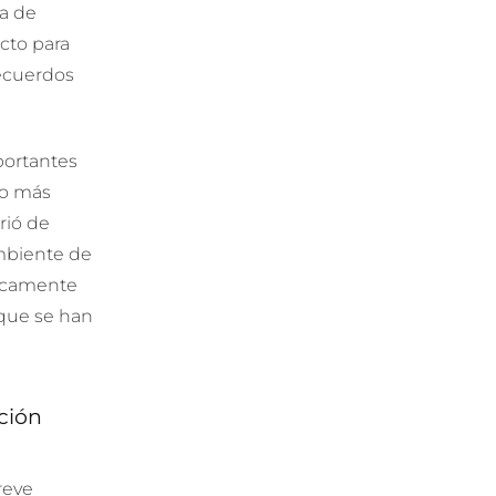
a de
ecto para
recuerdos
portantes
ño más
rió de
ambiente de
nicamente
 que se han
ación
reve