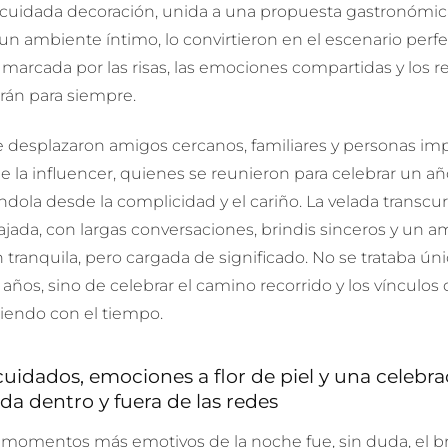
 cuidada decoración, unida a una propuesta gastronómic
 un ambiente íntimo, lo convirtieron en el escenario perf
marcada por las risas, las emociones compartidas y los 
án para siempre.
se desplazaron amigos cercanos, familiares y personas im
de la influencer, quienes se reunieron para celebrar un a
ola desde la complicidad y el cariño. La velada transcur
ajada, con largas conversaciones, brindis sinceros y un 
 tranquila, pero cargada de significado. No se trataba ú
años, sino de celebrar el camino recorrido y los vínculos
ciendo con el tiempo.
cuidados, emociones a flor de piel y una celebr
a dentro y fuera de las redes
 momentos más emotivos de la noche fue, sin duda, el b