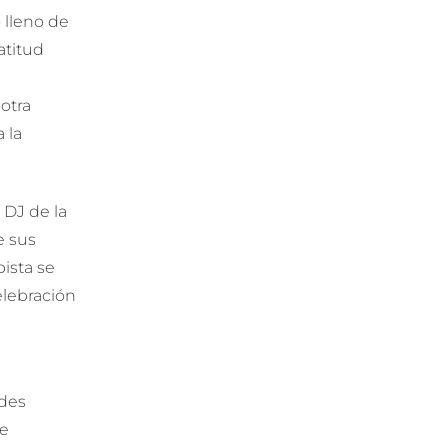
 lleno de
atitud
otra
 la
 DJ de la
e sus
pista se
elebración
ndes
se