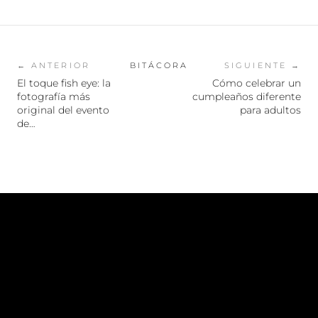
← ANTERIOR
BITÁCORA
SIGUIENTE →
El toque fish eye: la
Cómo celebrar un
fotografía más
cumpleaños diferente
original del evento
para adultos
de…