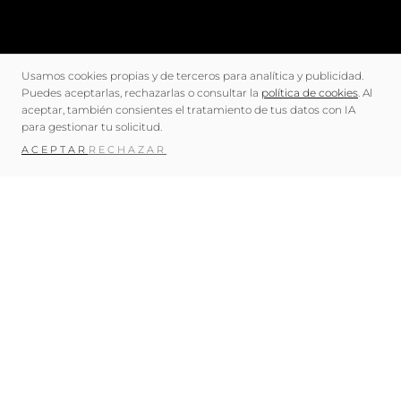
Usamos cookies propias y de terceros para analítica y publicidad.
Puedes aceptarlas, rechazarlas o consultar la
política de cookies
. Al
aceptar, también consientes el tratamiento de tus datos con IA
para gestionar tu solicitud.
ACEPTAR
RECHAZAR