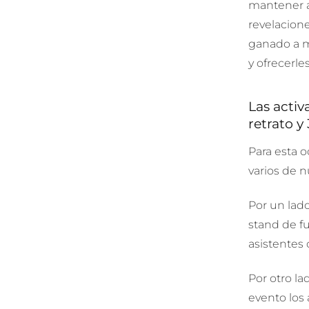
mantener a 
revelacion
ganado a m
y ofrecerle
Las activ
retrato y
Para esta o
varios de n
Por un lad
stand de fu
asistentes 
Por otro la
evento los