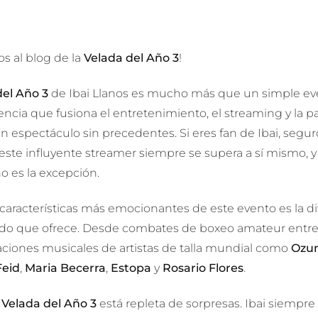
s al blog de la
Velada del Año 3
!
del Año 3
de Ibai Llanos es mucho más que un simple ev
ncia que fusiona el entretenimiento, el streaming y la pa
n espectáculo sin precedentes. Si eres fan de Ibai, segu
este influyente streamer siempre se supera a sí mismo, 
o es la excepción.
 características más emocionantes de este evento es la d
do que ofrece. Desde combates de boxeo amateur entre
aciones musicales de artistas de talla mundial como
Ozu
Feid
,
Maria Becerra
,
Estopa
y
Rosario Flores
.
a
Velada del Año 3
está repleta de sorpresas. Ibai siempr