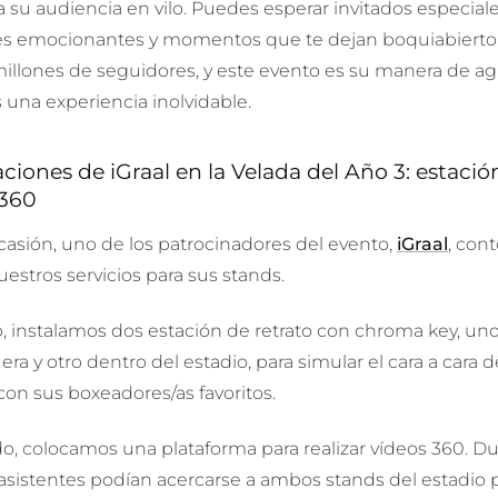
su audiencia en vilo. Puedes esperar invitados especiale
es emocionantes y momentos que te dejan boquiabierto. 
illones de seguidores, y este evento es su manera de ag
s una experiencia inolvidable.
aciones de iGraal en la Velada del Año 3: estació
 360
casión, uno de los patrocinadores del evento,
iGraal
, con
uestros servicios para sus stands.
o, instalamos dos
estación de retrato con chroma key, uno
era y otro dentro del estadio, para simular el cara a cara d
con sus boxeadores/as favoritos.
do, colocamos una plataforma para realizar vídeos 360. Du
 asistentes podían acercarse a ambos stands del estadio 