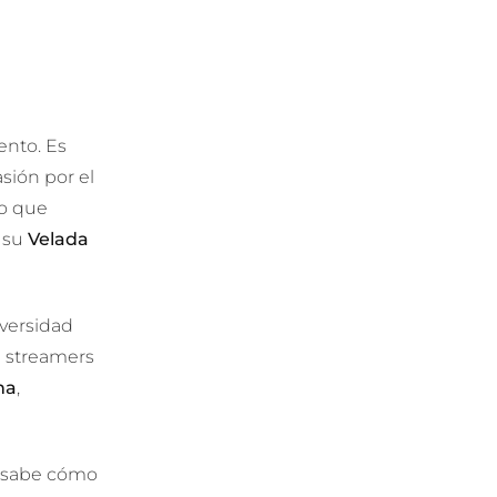
ento. Es
sión por el
ro que
y su
Velada
iversidad
 streamers
na
,
e sabe cómo