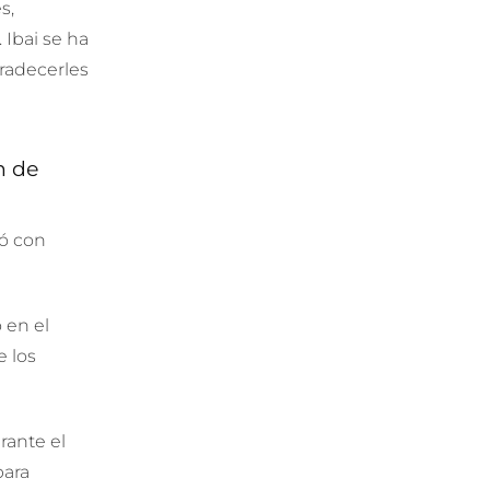
s,
Ibai se ha
radecerles
n de
tó con
 en el
e los
rante el
para