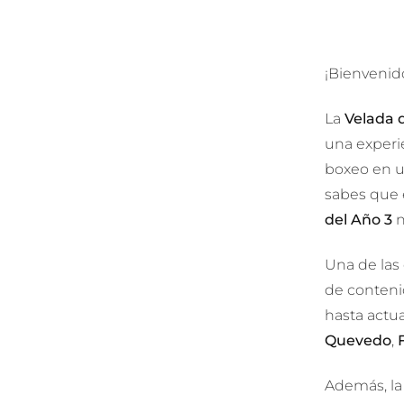
¡Bienvenido
La
Velada 
una experie
boxeo en u
sabes que 
del Año 3
n
Una de las
de conteni
hasta actu
Quevedo
,
Además, l